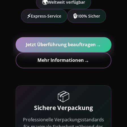
🌍
Weltweit verfügbar
⚡
🔒
Express-Service
100% Sicher
→
Jetzt Überführung beauftragen
→
Mehr Informationen
📦
Sichere Verpackung
Professionelle Verpackungsstandards
für maximale Sicherheit während des