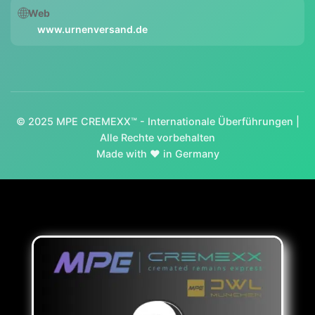
🌐
Web
www.urnenversand.de
© 2025 MPE CREMEXX™ - Internationale Überführungen |
Alle Rechte vorbehalten
Made with ❤️ in Germany