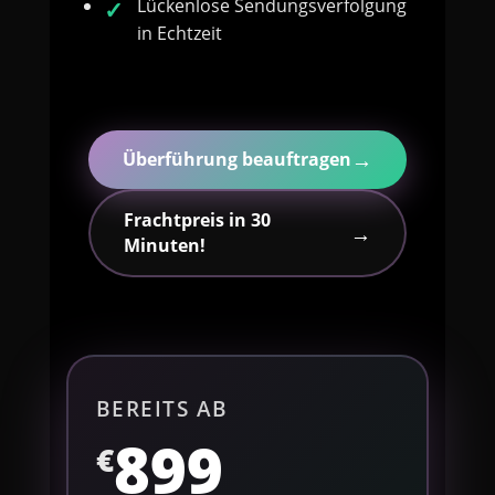
Lückenlose Sendungsverfolgung
in Echtzeit
→
Überführung beauftragen
Frachtpreis in 30
→
Minuten!
BEREITS AB
899
€